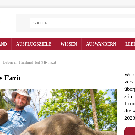
AND
AUSFLUGSZIELE
WISSEN
AUSWANDERN
LEB
Leben in Thailand Teil 9 ▶ Fazit
Wir 
▶ Fazit
vers
überp
stim
In un
die 
2023